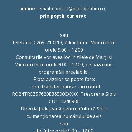
online
: email: contact@mail.djcsibiu.ro,
prin poștă, curierat
sau
telefonic: 0269-210113, Zilnic Luni - Vineri între
orele 9.00 – 12.00
Consultările vor avea loc in zilele de Marți și
Miercuri între orele 9.00 - 12.00, pe baza unei
programări prealabile !
Plata avizelor se poate face:
- prin transfer bancar - în contul
RO24TREZ57620E365000XXXX Trezoreria Sibiu
CUI - 4240936
Direcția Județeană pentru Cultură Sibiu
cu menționarea numărului de aviz
sau
- Joi între orele 9.00 – 12.00.