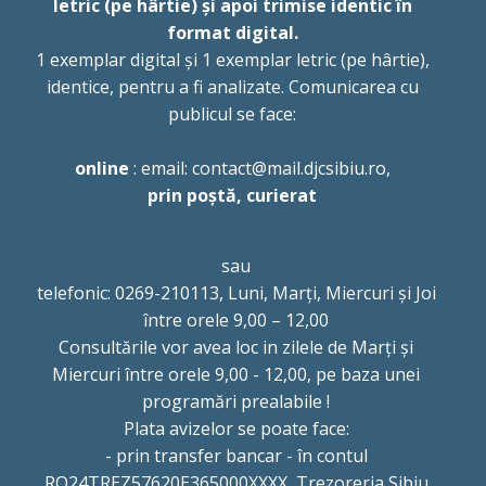
letric (pe hârtie) și apoi trimise identic în
format digital.
1 exemplar digital și 1 exemplar letric (pe hârtie),
identice, pentru a fi analizate. Comunicarea cu
publicul se face:
online
: email: contact@mail.djcsibiu.ro,
prin poștă, curierat
sau
telefonic: 0269-210113, Luni, Marți, Miercuri și Joi
între orele 9,00 – 12,00
Consultările vor avea loc in zilele de Marți și
Miercuri între orele 9,00 - 12,00, pe baza unei
programări prealabile !
Plata avizelor se poate face:
- prin transfer bancar - în contul
RO24TREZ57620E365000XXXX Trezoreria Sibiu