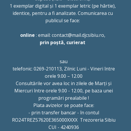
1 exemplar digital și 1 exemplar letric (pe hârtie),
identice, pentru a fi analizate. Comunicarea cu
publicul se face:
online
: email: contact@mail.djcsibiu.ro,
prin poștă, curierat
sau
telefonic: 0269-210113, Zilnic Luni - Vineri între
orele 9.00 – 12.00
Consultările vor avea loc in zilele de Marți și
Miercuri între orele 9.00 - 12.00, pe baza unei
programări prealabile !
Plata avizelor se poate face:
- prin transfer bancar - în contul
RO24TREZ57620E365000XXXX Trezoreria Sibiu
CUI - 4240936