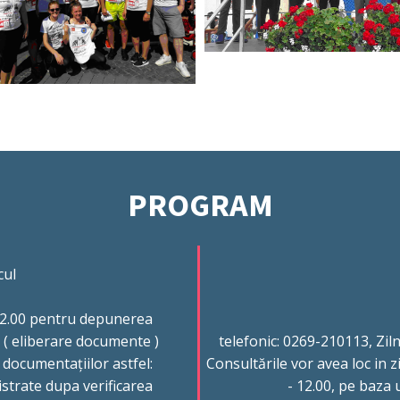
PROGRAM
cul
 12.00 pentru depunerea
 ( eliberare documente )
telefonic: 0269-210113, Ziln
 documentațiilor astfel:
Consultările vor avea loc in z
istrate dupa verificarea
- 12.00, pe baza 