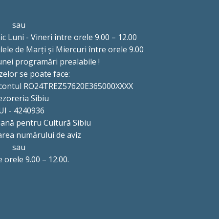
sau
ic Luni - Vineri între orele 9.00 – 12.00
ilele de Marți și Miercuri între orele 9.00
unei programări prealabile !
zelor se poate face:
 în contul RO24TREZ57620E365000XXXX
ezoreria Sibiu
UI - 4240936
eană pentru Cultură Sibiu
rea numărului de aviz
sau
re orele 9.00 – 12.00.