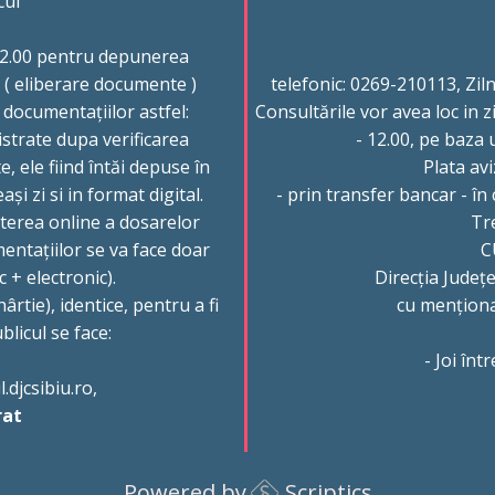
cul
 12.00 pentru depunerea
 ( eliberare documente )
telefonic: 0269-210113, Ziln
 documentațiilor astfel:
Consultările vor avea loc in z
istrate dupa verificarea
- 12.00, pe baza 
e, ele fiind întăi depuse în
Plata avi
ași zi si in format digital.
- prin transfer bancar -
terea online a dosarelor
Tr
mentațiilor se va face doar
C
 + electronic).
Direcția Județ
ârtie), identice, pentru a fi
cu menționa
licul se face:
- Joi înt
.djcsibiu.ro,
rat
Powered by
Scriptics