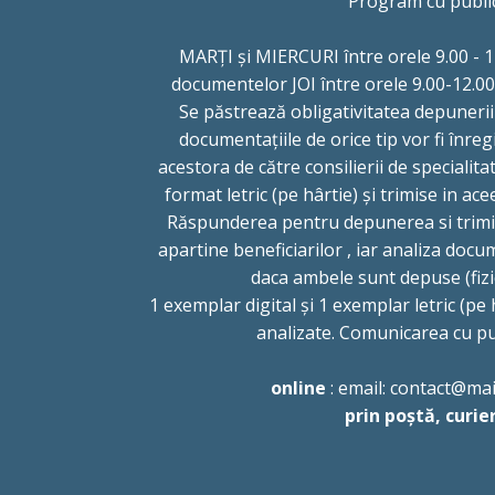
Program cu publi
MARȚI și MIERCURI între orele 9.00 -
documentelor JOI între orele 9.00-12.00
Se păstrează obligativitatea depunerii
documentațiile de orice tip vor fi înreg
acestora de către consilierii de specialitat
format letric (pe hârtie) și trimise in acee
Răspunderea pentru depunerea si trimi
apartine beneficiarilor , iar analiza docu
daca ambele sunt depuse (fizic
1 exemplar digital și 1 exemplar letric (pe h
analizate. Comunicarea cu pub
online
: email: contact@mail
prin poștă, curie